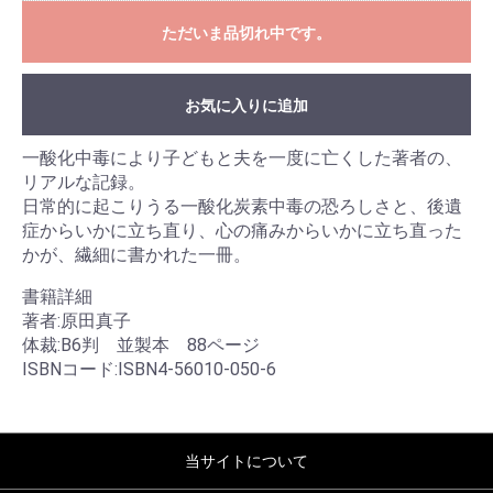
ただいま品切れ中です。
お気に入りに追加
一酸化中毒により子どもと夫を一度に亡くした著者の、
リアルな記録。
日常的に起こりうる一酸化炭素中毒の恐ろしさと、後遺
症からいかに立ち直り、心の痛みからいかに立ち直った
かが、繊細に書かれた一冊。
書籍詳細
著者:原田真子
体裁:B6判 並製本 88ページ
ISBNコード:ISBN4-56010-050-6
当サイトについて