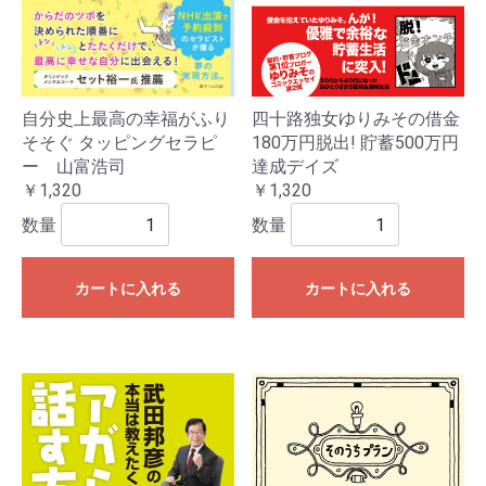
自分史上最高の幸福がふり
四十路独女ゆりみその借金
そそぐ タッピングセラピ
180万円脱出! 貯蓄500万円
ー 山富浩司
達成デイズ
￥1,320
￥1,320
数量
数量
カートに入れる
カートに入れる