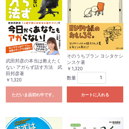
そのうちプラン ヨシタケシ
武田邦彦の本当は教えたく
ンスケ著
ない アガらず話す方法 武
￥1,320
田邦彦著
数量
￥1,320
ただいま品切れ中です。
カートに入れる