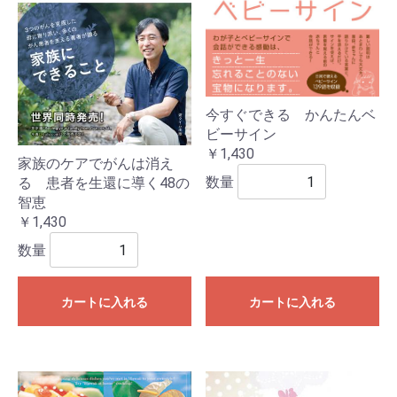
今すぐできる かんたんベ
ビーサイン
￥1,430
家族のケアでがんは消え
数量
る 患者を生還に導く48の
智恵
￥1,430
数量
カートに入れる
カートに入れる