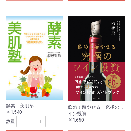
酵素 美肌塾
飲めて殖やせる 究極のワ
￥1,540
イン投資
￥1,650
数量