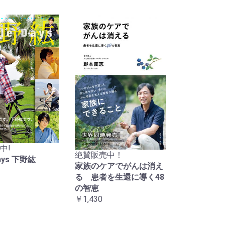
中!
絶賛販売中！
Days 下野紘
家族のケアでがんは消え
る 患者を生還に導く48
の智恵
￥1,430