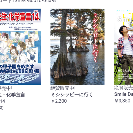
コード:ISBN4-86010-046-8
絶賛販売
絶賛販売中!
売中!
Smile 
ミシシッピーに行く
生・化学宣言
￥3,850
￥2,200
14
80