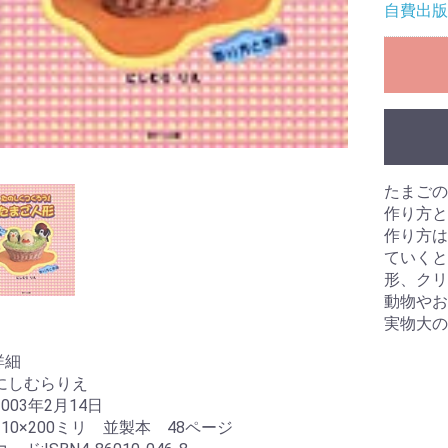
自費出版
たまごの
作り方と
作り方は
ていくと
形、クリ
動物やお
実物大の
詳細
:にしむらりえ
2003年2月14日
210×200ミリ 並製本 48ページ