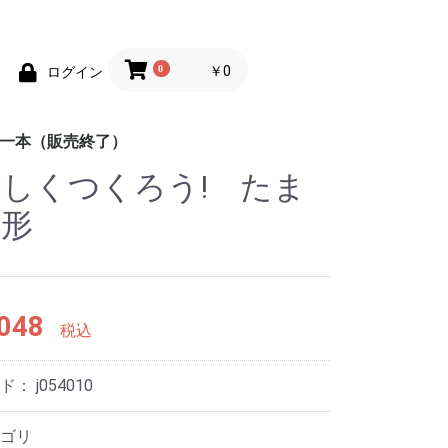
0
￥0
ログイン
均一本（販売終了）
しくつくろう! たま
めの100円均一
めの100円均一
ポケットカラーブック
趣味
辞典
地図
脳のトレーニング
練習帳
英会話
しかけ絵本
童話
工作
学習ドリル
あそび
もじ練習帳
ス
人形
048
税込
ード：
j054010
ゴリ