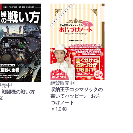
絶賛販売中!
売中!
収納王子コジマジックの
 戦闘機の戦い方
書いてハッピー♪ お片
50
づけノート
￥1,048