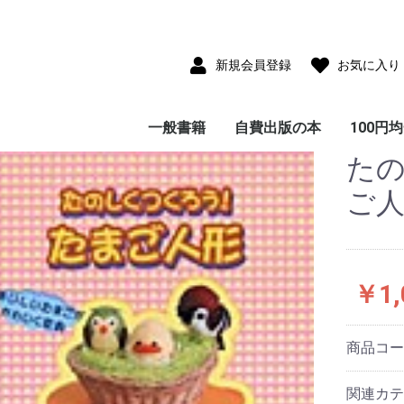
新規会員登録
お気に入り
一般書籍
自費出版の本
100円
たの
児童書(童話・絵本・
雑貨付き書籍
小説・フィクション
写真集
サブカルチャー
教育・思想・科学・哲
エッセイ・ノンフィク
ビジネス
ガイド・紀行・歴史
趣味・実用・娯楽
画集・美術・工芸
画集
ポストカードコレクシ
CD-ROM
児童書(童話・絵本・
エッセイ・ノンフィク
小説・フィクション
教育・思想・科学・哲
ビジネス
ガイド・紀行・歴史
趣味・実用・娯楽
写真集
大人のた
子供のた
紙芝居)
学
ション
ョン
紙芝居)
ション
学
本
本
ご
￥1,
商品コ
関連カテ