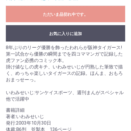
ただいま品切れ中です。
お気に入りに追加
8年ぶりのリーグ優勝を飾ったわれらが阪神タイガース!
第一試合から優勝の瞬間までを四コママンガで記録した
虎ファン必携のコミック本。
掛け値なしの虎キチ、いわみせいじが円熟した筆致で描
く、めっちゃ楽しいタイガースの記録。ほんま、おもろ
おまっせーっ。
いわみせいじ:サンケイスポーツ、週刊まんがスペシャル
他で活躍中
書籍詳細
著者:いわみせいじ
発行:2003年10月30日
体裁:B6判 並製本 136ページ