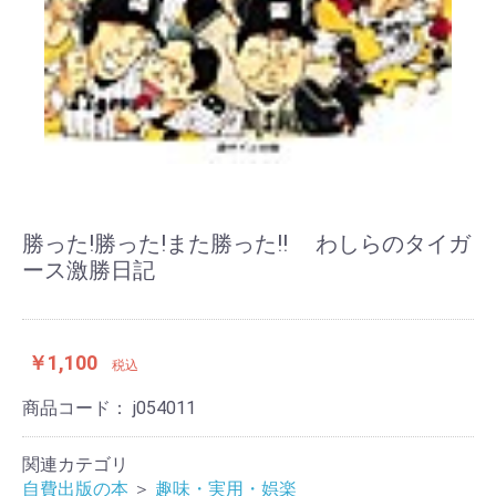
勝った!勝った!また勝った!! わしらのタイガ
ース激勝日記
￥1,100
税込
商品コード：
j054011
関連カテゴリ
自費出版の本
＞
趣味・実用・娯楽