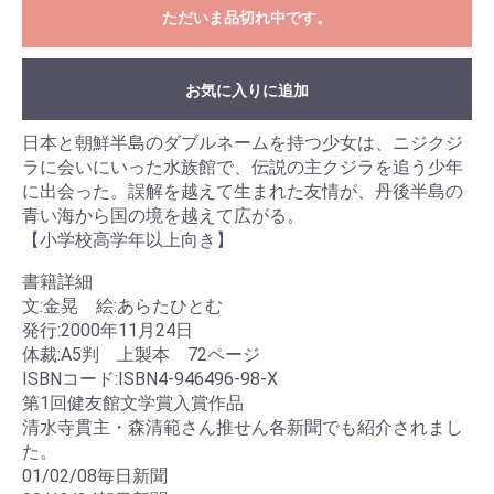
ただいま品切れ中です。
お気に入りに追加
日本と朝鮮半島のダブルネームを持つ少女は、ニジクジ
ラに会いにいった水族館で、伝説の主クジラを追う少年
に出会った。誤解を越えて生まれた友情が、丹後半島の
青い海から国の境を越えて広がる。
【小学校高学年以上向き】
書籍詳細
文:金晃 絵:あらたひとむ
発行:2000年11月24日
体裁:A5判 上製本 72ページ
ISBNコード:ISBN4-946496-98-X
第1回健友館文学賞入賞作品
清水寺貫主・森清範さん推せん各新聞でも紹介されまし
た。
01/02/08毎日新聞