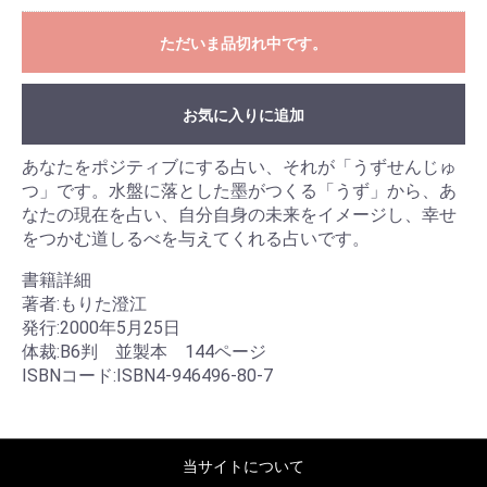
ただいま品切れ中です。
お気に入りに追加
あなたをポジティブにする占い、それが「うずせんじゅ
つ」です。水盤に落とした墨がつくる「うず」から、あ
なたの現在を占い、自分自身の未来をイメージし、幸せ
をつかむ道しるべを与えてくれる占いです。
書籍詳細
著者:もりた澄江
発行:2000年5月25日
体裁:B6判 並製本 144ページ
ISBNコード:ISBN4-946496-80-7
当サイトについて