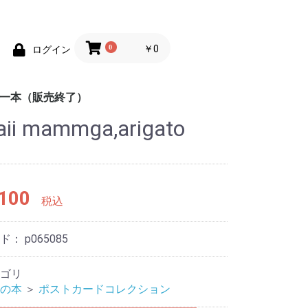
0
￥0
ログイン
均一本（販売終了）
ii mammga,arigato
めの100円均一
めの100円均一
ポケットカラーブック
趣味
辞典
地図
脳のトレーニング
練習帳
英会話
しかけ絵本
童話
工作
学習ドリル
あそび
もじ練習帳
ス
100
税込
ード：
p065085
ゴリ
の本
＞
ポストカードコレクション