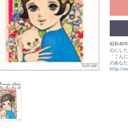
昭和40
心にした
「こんに
のあなた
http://ww