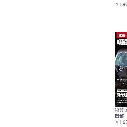
￥1,9
絶賛販
図解
￥1,6