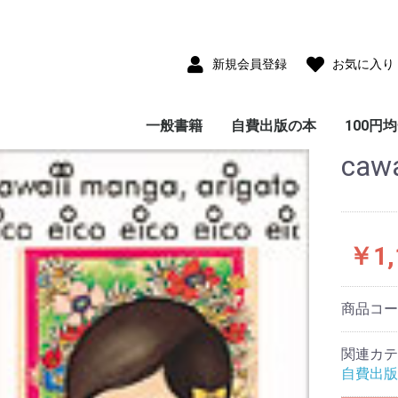
新規会員登録
お気に入り
一般書籍
自費出版の本
100円
cawa
児童書(童話・絵本・
雑貨付き書籍
小説・フィクション
写真集
サブカルチャー
教育・思想・科学・哲
エッセイ・ノンフィク
ビジネス
ガイド・紀行・歴史
画集・美術・工芸
趣味・実用・娯楽
画集
ポストカードコレクシ
CD-ROM
児童書(童話・絵本・
エッセイ・ノンフィク
小説・フィクション
教育・思想・科学・哲
ビジネス
ガイド・紀行・歴史
趣味・実用・娯楽
写真集
大人のた
子供のた
紙芝居)
学
ション
ョン
紙芝居)
ション
学
本
本
￥1,
商品コ
関連カテ
自費出版