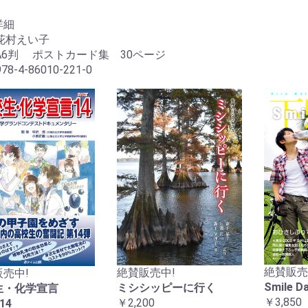
詳細
花村えい子
A6判 ポストカード集 30ページ
78-4-86010-221-0
絶賛販売
絶賛販売中!
売中!
Smile 
ミシシッピーに行く
生・化学宣言
￥3,850
￥2,200
14