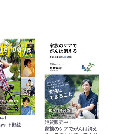
中!
絶賛販売中！
Days 下野紘
家族のケアでがんは消え