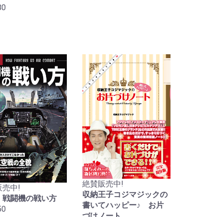
80
絶賛販売中!
売中!
収納王子コジマジックの
 戦闘機の戦い方
書いてハッピー♪ お片
50
づけノート