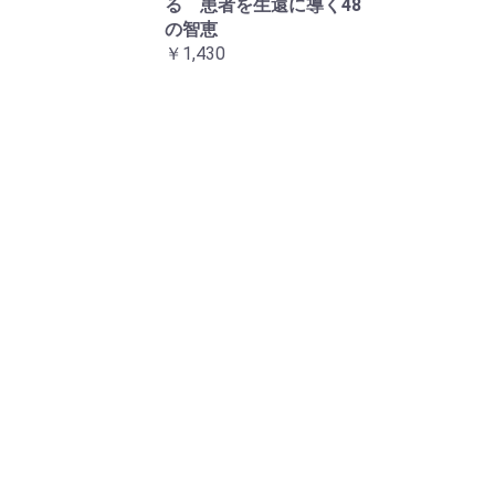
る 患者を生還に導く48
の智恵
￥1,430