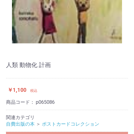
人類 動物化 計画
￥1,100
税込
商品コード：
p065086
関連カテゴリ
自費出版の本
＞
ポストカードコレクション