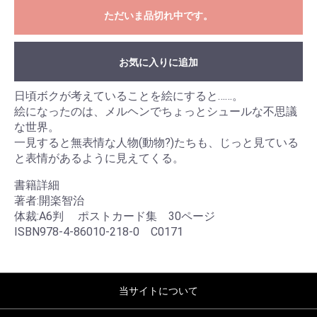
ただいま品切れ中です。
お気に入りに追加
日頃ボクが考えていることを絵にすると……。
絵になったのは、メルヘンでちょっとシュールな不思議
な世界。
一見すると無表情な人物(動物?)たちも、じっと見ている
と表情があるように見えてくる。
書籍詳細
著者:開楽智治
体裁:A6判 ポストカード集 30ページ
ISBN978-4-86010-218-0 C0171
当サイトについて