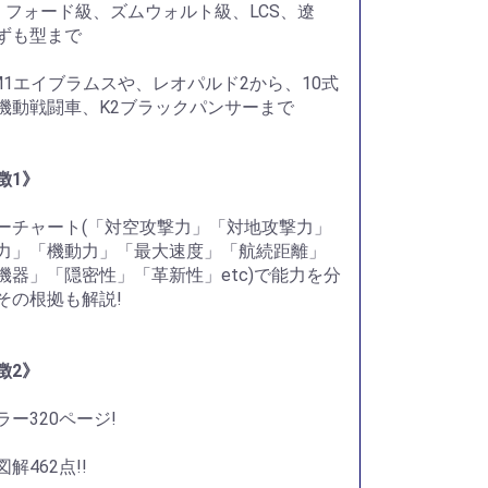
・フォード級、ズムウォルト級、LCS、遼
ずも型まで
)M1エイブラムスや、レオパルド2から、10式
機動戦闘車、K2ブラックパンサーまで
徴1》
ーチャート(「対空攻撃力」「対地攻撃力」
力」「機動力」「最大速度」「航続距離」
機器」「隠密性」「革新性」etc)で能力を分
その根拠も解説!
徴2》
ラー320ページ!
解462点!!