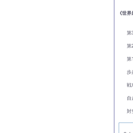
《世界
第
第
第
歩
戦
自
対