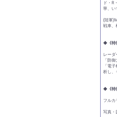
ド・R
寧、い
(陸軍
戦車、
◆
《特
レーダ
「防御
「電子
析し、
◆
《特
フルカ
写真・図