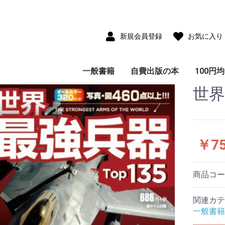
新規会員登録
お気に入り
一般書籍
自費出版の本
100円
世界
児童書(童話・絵本・
雑貨付き書籍
小説・フィクション
写真集
サブカルチャー
教育・思想・科学・哲
エッセイ・ノンフィク
ビジネス
ガイド・紀行・歴史
趣味・実用・娯楽
画集・美術・工芸
画集
ポストカードコレクシ
CD-ROM
児童書(童話・絵本・
エッセイ・ノンフィク
小説・フィクション
教育・思想・科学・哲
ビジネス
ガイド・紀行・歴史
趣味・実用・娯楽
写真集
大人のた
子供のた
紙芝居)
学
ション
ョン
紙芝居)
ション
学
本
本
￥7
商品コ
関連カテ
一般書籍