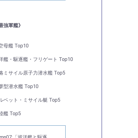
最強軍艦》
空母艦 Top10
洋艦・駆逐艦・フリゲート Top10
略ミサイル原子力潜水艦 Top5
撃型潜水艦 Top10
ルベット・ミサイル艇 Top5
陸艦 Top5
lumn07:「巡洋艦と駆逐