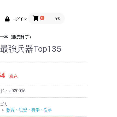
0
￥0
ログイン
均一本（販売終了）
最強兵器Top135
めの100円均一
めの100円均一
ポケットカラーブック
趣味
辞典
地図
脳のトレーニング
練習帳
英会話
しかけ絵本
童話
工作
学習ドリル
あそび
もじ練習帳
ス
54
税込
ード：
a020016
ゴリ
＞
教育・思想・科学・哲学