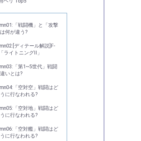
用ヘリ Top5
lumn01:「戦闘機」と「攻撃
は何が違う?
umn02:[ディテール解説]F-
B「ライトニングII」
lumn03:「第1~5世代」戦闘
違いとは?
lumn04:「空対空」戦闘はど
うに行なわれる?
lumn05:「空対地」戦闘はど
うに行なわれる?
lumn06:「空対艦」戦闘はど
うに行なわれる?