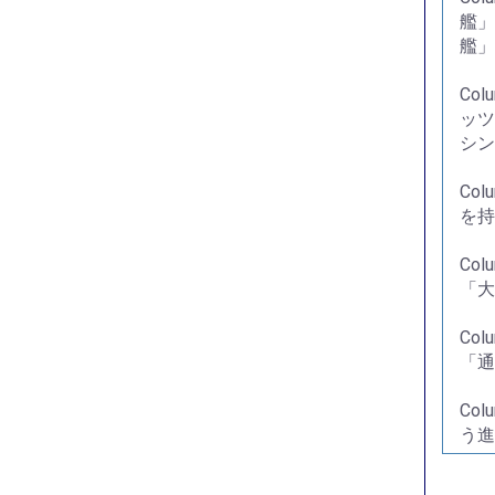
艦」
艦」
Co
ッツ
シン
Co
を持
Co
「大
Co
「通
Co
う進