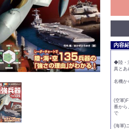
内容
◆陸・
真とあ
名機か
(空軍)
番から、
で
(海軍