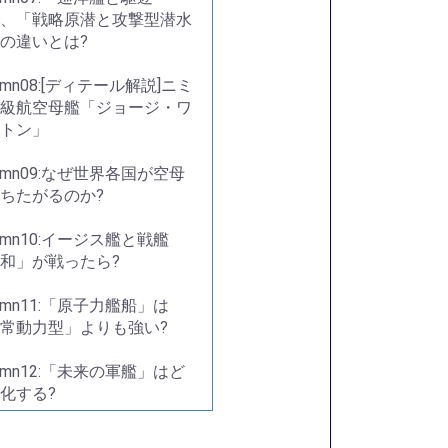
、「戦略原潜と攻撃型潜水
の違いとは?
lumn08:[ディテール解説]ニミ
級航空母艦「ジョージ・ワ
トン」
lumn09:なぜ世界各国が空母
ちたがるのか?
lumn10:イージス艦と戦艦
和」が戦ったら?
lumn11:「原子力艦船」は
常動力型」よりも強い?
lumn12:「未来の軍艦」はど
化する?