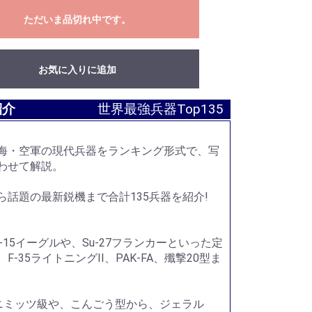
ただいま品切れ中です。
お気に入りに追加
紹介
世界最強兵器Top135
海・空軍の現代兵器をランキング形式で、写
わせて解説。
ら話題の最新鋭機まで合計135兵器を紹介!
F-15イーグルや、Su-27フランカーといった定
F-35ライトニングII、PAK-FA、殲撃20型ま
)ニミッツ級や、こんごう型から、ジェラル