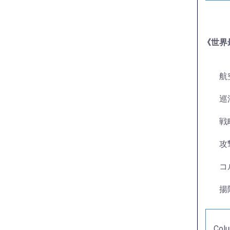
《世界
航
巡
戦
攻
コ
揚
Co