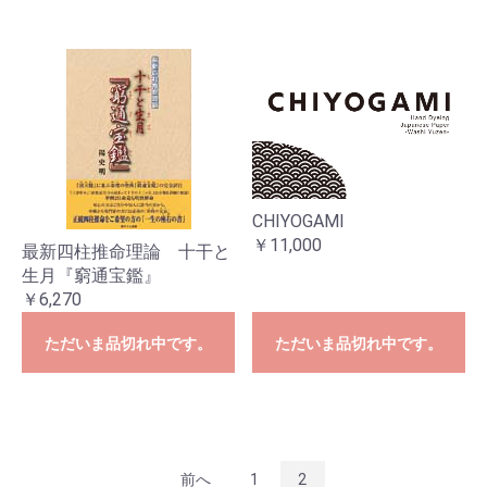
CHIYOGAMI
￥11,000
最新四柱推命理論 十干と
生月『窮通宝鑑』
￥6,270
ただいま品切れ中です。
ただいま品切れ中です。
前へ
1
2