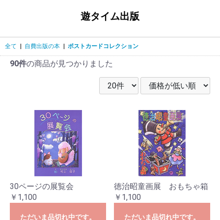
遊タイム出版
全て
|
自費出版の本
|
ポストカードコレクション
90件
の商品が見つかりました
30ページの展覧会
徳治昭童画展 おもちゃ箱
￥1,100
￥1,100
ただいま品切れ中です。
ただいま品切れ中です。