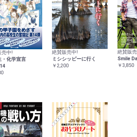
絶賛販売
絶賛販売中!
売中!
Smile 
ミシシッピーに行く
生・化学宣言
￥3,850
￥2,200
14
80