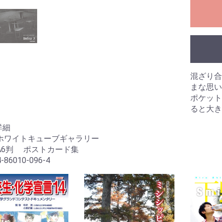
混ざり合
まな思い
ポケット
ると大き
詳細
:ホワイトキューブギャラリー
A6判 ポストカード集
-86010-096-4