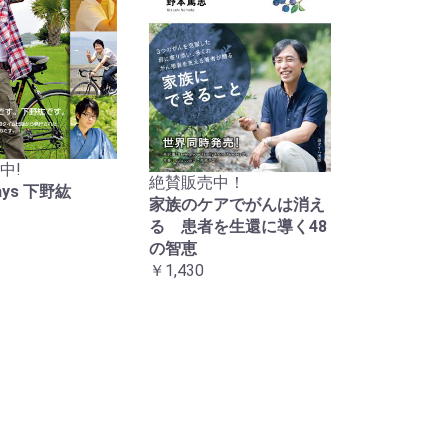
中!
絶賛販売中！
Days 下野紘
家族のケアでがんは消え
る 患者を生還に導く48
の智恵
￥1,430