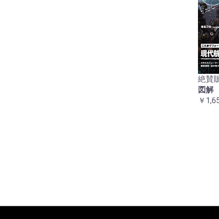
絶賛販
図解
￥1,6