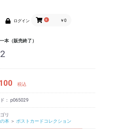
0
￥0
ログイン
均一本（販売終了）
a2
めの100円均一
めの100円均一
ポケットカラーブック
趣味
辞典
地図
脳のトレーニング
練習帳
英会話
しかけ絵本
童話
工作
学習ドリル
あそび
もじ練習帳
ス
100
税込
ード：
p065029
ゴリ
の本
＞
ポストカードコレクション