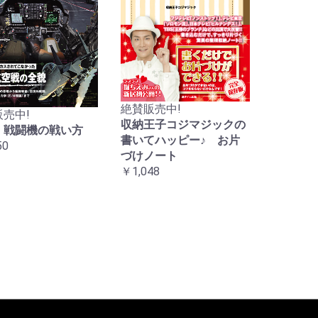
絶賛販売中!
売中!
収納王子コジマジックの
 戦闘機の戦い方
書いてハッピー♪ お片
50
づけノート
￥1,048