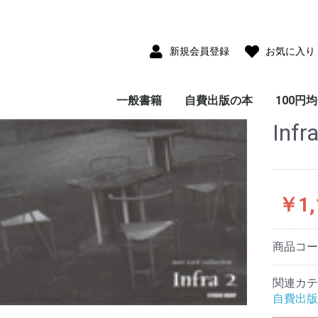
新規会員登録
お気に入り
一般書籍
自費出版の本
100円
Infr
児童書(童話・絵本・
雑貨付き書籍
小説・フィクション
写真集
サブカルチャー
教育・思想・科学・哲
エッセイ・ノンフィク
ビジネス
ガイド・紀行・歴史
趣味・実用・娯楽
画集・美術・工芸
画集
ポストカードコレクシ
CD-ROM
児童書(童話・絵本・
エッセイ・ノンフィク
小説・フィクション
教育・思想・科学・哲
ビジネス
ガイド・紀行・歴史
趣味・実用・娯楽
写真集
大人のた
子供のた
紙芝居)
学
ション
ョン
紙芝居)
ション
学
本
本
￥1,
商品コ
関連カテ
自費出版