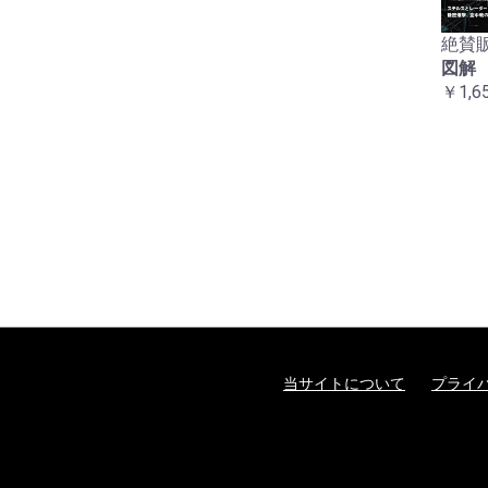
絶賛販
図解
￥1,6
当サイトについて
プライ