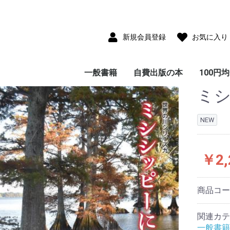
新規会員登録
お気に入り
一般書籍
自費出版の本
100円
ミ
児童書(童話・絵本・
雑貨付き書籍
小説・フィクション
写真集
サブカルチャー
教育・思想・科学・哲
エッセイ・ノンフィク
ビジネス
ガイド・紀行・歴史
趣味・実用・娯楽
画集・美術・工芸
画集
ポストカードコレクシ
CD-ROM
児童書(童話・絵本・
エッセイ・ノンフィク
小説・フィクション
教育・思想・科学・哲
ビジネス
ガイド・紀行・歴史
趣味・実用・娯楽
写真集
大人のた
子供のた
紙芝居)
学
ション
ョン
紙芝居)
ション
学
本
本
NEW
￥2,
商品コ
関連カテ
一般書籍