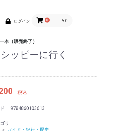
0
￥0
ログイン
均一本（販売終了）
シシッピーに行く
めの100円均一
めの100円均一
ポケットカラーブック
趣味
辞典
地図
脳のトレーニング
練習帳
英会話
しかけ絵本
童話
工作
学習ドリル
あそび
もじ練習帳
ス
200
税込
ード：
9784860103613
ゴリ
＞
ガイド・紀行・歴史