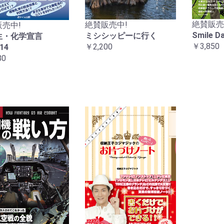
絶賛販売
絶賛販売中!
売中!
Smile 
ミシシッピーに行く
生・化学宣言
￥3,850
￥2,200
14
80