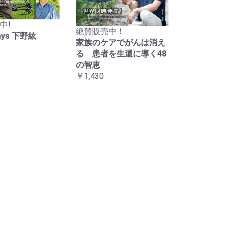
中!
絶賛販売中！
Days 下野紘
家族のケアでがんは消え
る 患者を生還に導く48
の智恵
￥1,430