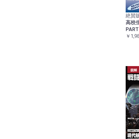
絶賛販
高校
PART
￥1,9