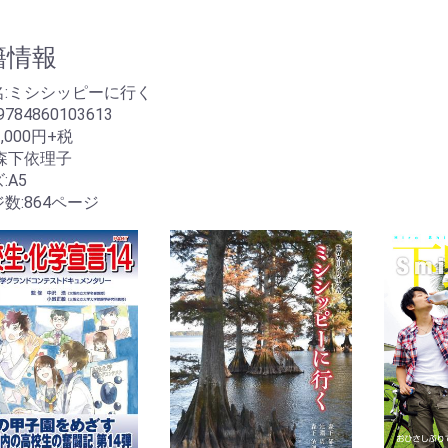
籍情報
名:ミシシッピーに行く
9784860103613
,000円+税
森下依理子
:A5
数:864ページ