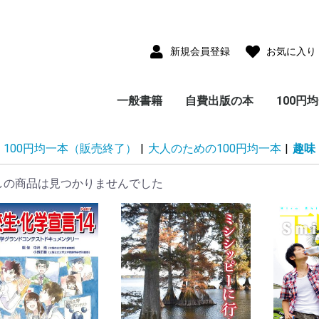
新規会員登録
お気に入り
一般書籍
自費出版の本
100円
児童書(童話・絵本・
雑貨付き書籍
小説・フィクション
写真集
サブカルチャー
教育・思想・科学・哲
エッセイ・ノンフィク
ビジネス
ガイド・紀行・歴史
画集・美術・工芸
趣味・実用・娯楽
画集
ポストカードコレクシ
CD-ROM
児童書(童話・絵本・
エッセイ・ノンフィク
小説・フィクション
教育・思想・科学・哲
ビジネス
ガイド・紀行・歴史
趣味・実用・娯楽
写真集
大人のた
子供のた
100円均一本（販売終了）
|
大人のための100円均一本
|
趣味
紙芝居)
学
ション
ョン
紙芝居)
ション
学
本
本
しの商品は見つかりませんでした