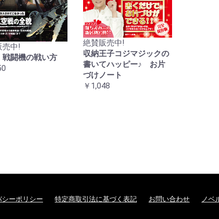
絶賛販売中!
売中!
収納王子コジマジックの
 戦闘機の戦い方
書いてハッピー♪ お片
50
づけノート
￥1,048
バシーポリシー
特定商取引法に基づく表記
お問い合わせ
ノベ