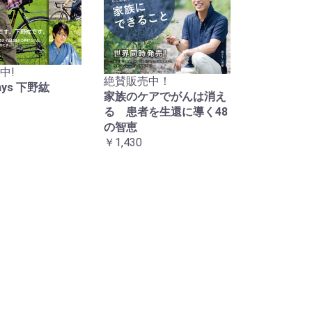
中!
絶賛販売中！
Days 下野紘
家族のケアでがんは消え
る 患者を生還に導く48
の智恵
￥1,430