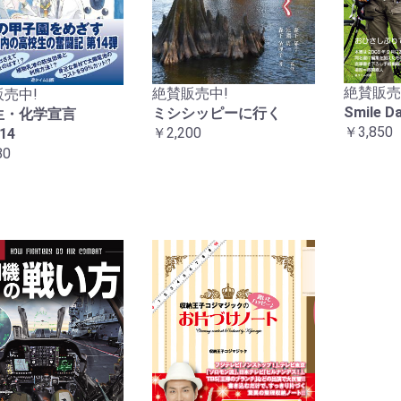
絶賛販売
絶賛販売中!
売中!
Smile 
ミシシッピーに行く
生・化学宣言
￥3,850
￥2,200
14
80