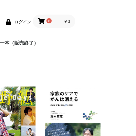
0
￥0
ログイン
均一本（販売終了）
めの100円均一
めの100円均一
ポケットカラーブック
趣味
辞典
地図
脳のトレーニング
練習帳
英会話
しかけ絵本
童話
工作
学習ドリル
あそび
もじ練習帳
ス