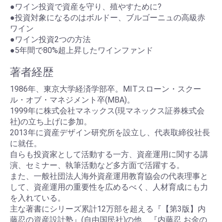
●ワイン投資で資産を守り、殖やすために?
●投資対象になるのはボルドー、ブルゴーニュの高級赤
ワイン
●ワイン投資2つの方法
●5年間で80%超上昇したワインファンド
著者経歴
1986年、東京大学経済学部卒。MITスローン・スクー
ル・オブ・マネジメント卒(MBA)。
1999年に株式会社マネックス(現マネックス証券株式会
社)の立ち上げに参加。
2013年に資産デザイン研究所を設立し、代表取締役社長
に就任。
自らも投資家として活動する一方、資産運用に関する講
演、セミナー、執筆活動など多方面で活躍する。
また、一般社団法人海外資産運用教育協会の代表理事と
して、資産運用の重要性を広めるべく、人材育成にも力
を入れている。
主な著書にシリーズ累計12万部を超える『【第3版】内
藤忍の資産設計塾』(自由国民社)の他、『内藤忍 お金の