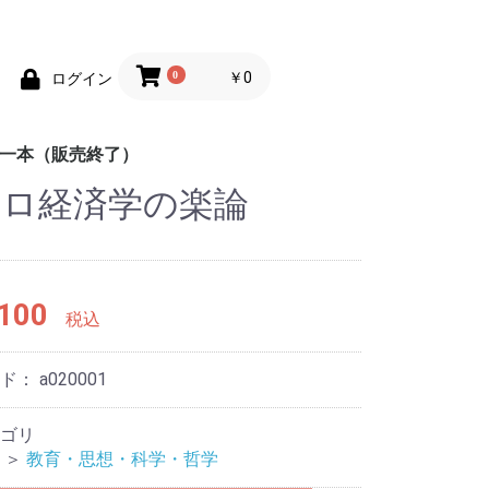
0
￥0
ログイン
均一本（販売終了）
クロ経済学の楽論
めの100円均一
めの100円均一
ポケットカラーブック
趣味
辞典
地図
脳のトレーニング
練習帳
英会話
しかけ絵本
童話
工作
学習ドリル
あそび
もじ練習帳
ス
100
税込
ード：
a020001
ゴリ
＞
教育・思想・科学・哲学