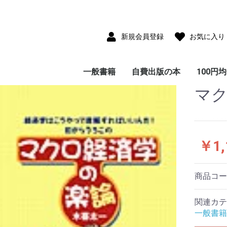
新規会員登録
お気に入り
一般書籍
自費出版の本
100円
マ
児童書(童話・絵本・
雑貨付き書籍
小説・フィクション
写真集
サブカルチャー
教育・思想・科学・哲
エッセイ・ノンフィク
ビジネス
ガイド・紀行・歴史
趣味・実用・娯楽
画集・美術・工芸
画集
ポストカードコレクシ
CD-ROM
児童書(童話・絵本・
エッセイ・ノンフィク
小説・フィクション
教育・思想・科学・哲
ビジネス
ガイド・紀行・歴史
趣味・実用・娯楽
写真集
大人のた
子供のた
紙芝居)
学
ション
ョン
紙芝居)
ション
学
本
本
￥1,
商品コ
関連カテ
一般書籍