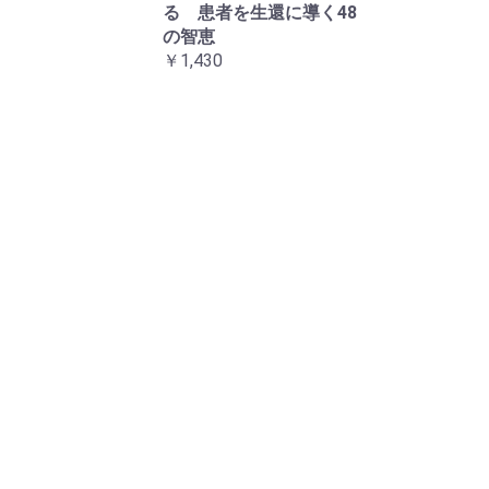
る 患者を生還に導く48
の智恵
￥1,430