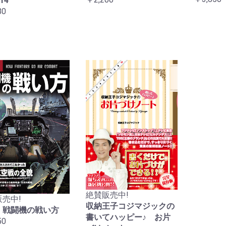
14
80
絶賛販売中!
売中!
収納王子コジマジックの
 戦闘機の戦い方
書いてハッピー♪ お片
50