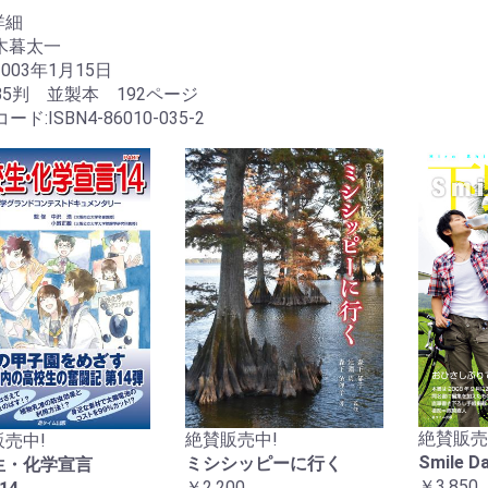
詳細
木暮太一
2003年1月15日
B5判 並製本 192ページ
コード:ISBN4-86010-035-2
絶賛販売
絶賛販売中!
売中!
Smile 
ミシシッピーに行く
生・化学宣言
￥3,850
￥2,200