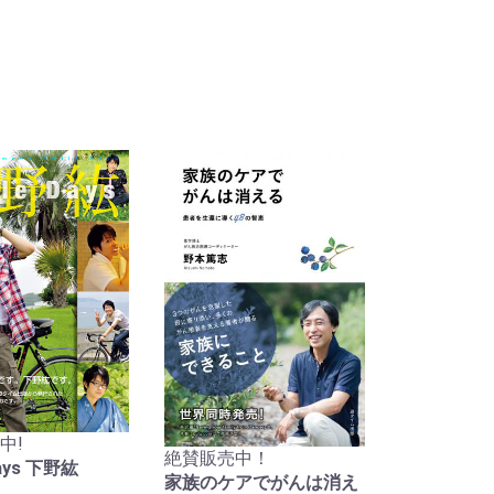
中!
絶賛販売中！
Days 下野紘
家族のケアでがんは消え