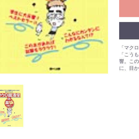
「マクロ
「こうも
響。この
に、目か