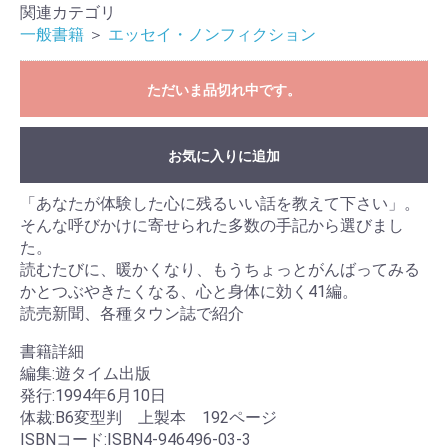
関連カテゴリ
一般書籍
＞
エッセイ・ノンフィクション
ただいま品切れ中です。
お気に入りに追加
「あなたが体験した心に残るいい話を教えて下さい」。
そんな呼びかけに寄せられた多数の手記から選びまし
た。
読むたびに、暖かくなり、もうちょっとがんばってみる
かとつぶやきたくなる、心と身体に効く41編。
読売新聞、各種タウン誌で紹介
書籍詳細
編集:遊タイム出版
発行:1994年6月10日
体裁:B6変型判 上製本 192ページ
ISBNコード:ISBN4-946496-03-3